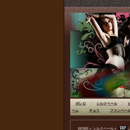
ボレロ
シルクベール
ーム
チョリ
ファンベー
HOME
»
シルクベール
»
シ