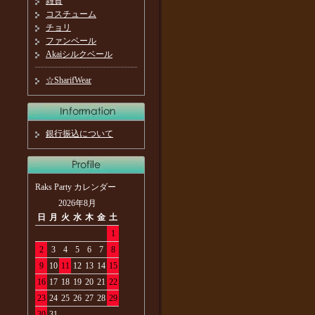
雑貨
コスチューム
チョリ
ファンベール
Akaiシルクベール
☆SharifWear
銀行振込について
Raks Party カレンダー
2026年8月
日
月
火
水
木
金
土
1
2
3
4
5
6
7
8
9
10
11
12
13
14
15
16
17
18
19
20
21
22
23
24
25
26
27
28
29
30
31