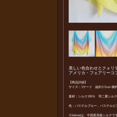
美しい色合わせとクォリ
アメリカ・フェアリーコ
【商品詳細】
サイズ：3ヤード 縦約115cm×横約2
素材：シルク100％ 羽二重シルク5匁（ha
色：パステルブルー、パステルピ
※habotaiは、中国産高級シルクで