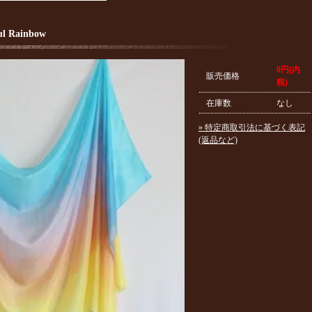
 Rainbow
0円(内
販売価格
税)
在庫数
なし
» 特定商取引法に基づく表記
(返品など)