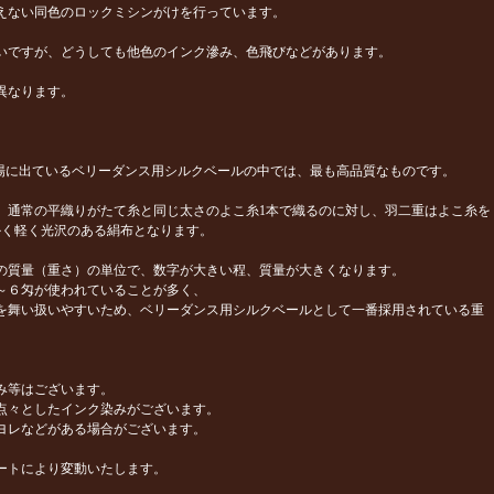
えない同色のロックミシンがけを行っています。
いですが、どうしても他色のインク滲み、色飛びなどがあります。
異なります。
は、市場に出ているベリーダンス用シルクベールの中では、最も高品質なものです。
、通常の平織りがたて糸と同じ太さのよこ糸1本で織るのに対し、羽二重はよこ糸を
かく軽く光沢のある絹布となります。
の質量（重さ）の単位で、数字が大きい程、質量が大きくなります。
～６匁が使われていることが多く、
を舞い扱いやすいため、ベリーダンス用シルクベールとして一番採用されている重
み等はございます。
も点々としたインク染みがございます。
ヨレなどがある場合がございます。
ートにより変動いたします。