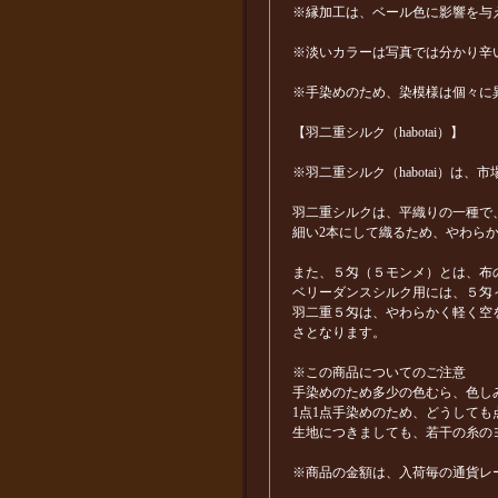
※縁加工は、ベール色に影響を与
※淡いカラーは写真では分かり辛
※手染めのため、染模様は個々に
【羽二重シルク（habotai）】
※羽二重シルク（habotai）
羽二重シルクは、平織りの一種で
細い2本にして織るため、やわら
また、５匁（５モンメ）とは、布
ベリーダンスシルク用には、５匁
羽二重５匁は、やわらかく軽く空
さとなります。
※この商品についてのご注意
手染めのため多少の色むら、色し
1点1点手染めのため、どうして
生地につきましても、若干の糸の
※商品の金額は、入荷毎の通貨レ