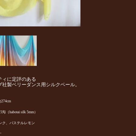
ティに定評のある
ブ社製ベリーダンス用シルクベール。
74cm
botai silk 5mm）
ンク、パステルレモン
す