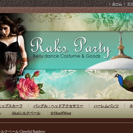
｜
ホーム
｜
マ
ヒップスカーフ
バングル・ヘッドアクセサリー
ハーレムパンツ
ネ
ル
Akaiシルクベール
☆SharifWear
ルクベール Cheerful Rainbow