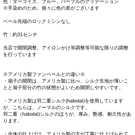
色：ターコイズ、ブルー、パープルのグラデーション
※手染めのため、個々に色の差がございます
ベール先端のロックミシンなし
竹：約31センチ
当店で開閉調整、アイロンがけ等調整等可能な限りの調整
を行っています
※アメリカ製ファンベールとの違い※
・扇子の開閉は、アメリカ製に比べ、シルク生地が薄いこ
とと扇子部分の竹の状態がよいため開閉しやすいです。
・アメリカ製は羽二重シルク(habotai)を使用しています
が、こちらは、ノーマルのシルクです。
羽二重（habotai)シルクのほうが、厚み、艶感、耐久性があ
ります。
・全体の仕上げは、アメリカ製の方が丁寧に仕上げられて