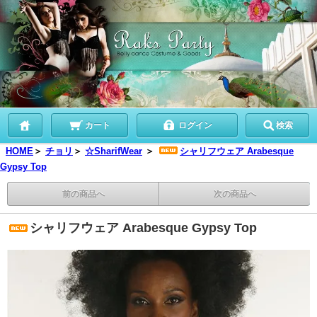
カート
ログイン
検索
HOME
＞
チョリ
＞
☆SharifWear
＞
シャリフウェア Arabesque
Gypsy Top
前の商品へ
次の商品へ
シャリフウェア Arabesque Gypsy Top