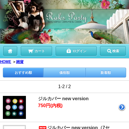
カート
ログイン
検索
HOME
＞
雑貨
おすすめ順
価格順
新着順
1-2 / 2
ジルカバー new version
750円(内税)
ジルカバー new version（7セ