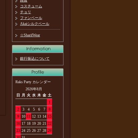
雑貨
コスチューム
チョリ
ファンベール
Akaiシルクベール
☆SharifWear
銀行振込について
Raks Party カレンダー
2026年8月
日
月
火
水
木
金
土
1
2
3
4
5
6
7
8
9
10
11
12
13
14
15
16
17
18
19
20
21
22
23
24
25
26
27
28
29
30
31