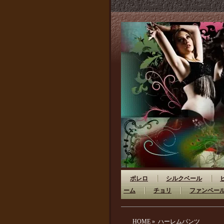
ボレロ
シルクベール
ーム
チョリ
ファンベー
HOME
»
ハーレムパンツ