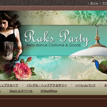
｜
ホーム
｜
マ
ヒップスカーフ
バングル・ヘッドアクセサリー
ハーレムパンツ
ネ
ル
Akaiシルクベール
☆SharifWear